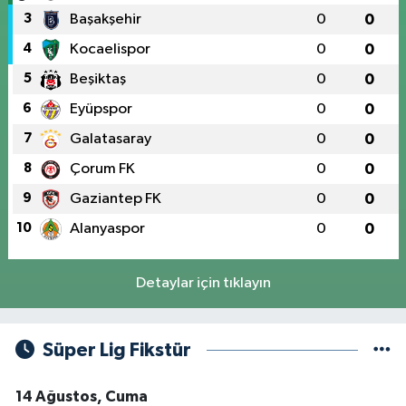
3
Başakşehir
0
0
4
Kocaelispor
0
0
5
Beşiktaş
0
0
6
Eyüpspor
0
0
7
Galatasaray
0
0
8
Çorum FK
0
0
9
Gaziantep FK
0
0
10
Alanyaspor
0
0
Detaylar için tıklayın
Süper Lig Fikstür
14 Ağustos, Cuma