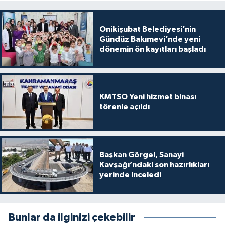
Onikişubat Belediyesi’nin
Gündüz Bakımevi’nde yeni
dönemin ön kayıtları başladı
KMTSO Yeni hizmet binası
törenle açıldı
Başkan Görgel, Sanayi
Kavşağı’ndaki son hazırlıkları
yerinde inceledi
Bunlar da ilginizi çekebilir