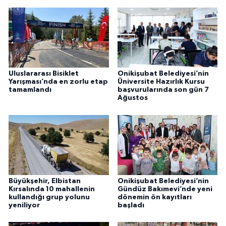
Uluslararası Bisiklet
Onikişubat Belediyesi’nin
Yarışması’nda en zorlu etap
Üniversite Hazırlık Kursu
tamamlandı
başvurularında son gün 7
Ağustos
Büyükşehir, Elbistan
Onikişubat Belediyesi’nin
Kırsalında 10 mahallenin
Gündüz Bakımevi’nde yeni
kullandığı grup yolunu
dönemin ön kayıtları
yeniliyor
başladı