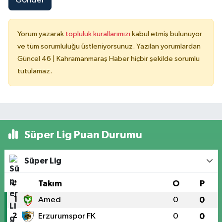
Gönder
Yorum yazarak
topluluk kurallarımızı
kabul etmiş bulunuyor
ve tüm sorumluluğu üstleniyorsunuz. Yazılan yorumlardan
Güncel 46 | Kahramanmaraş Haber hiçbir şekilde sorumlu
tutulamaz.
Süper Lig Puan Durumu
Süper Lig
#
Takım
O
P
1
Amed
0
0
2
Erzurumspor FK
0
0