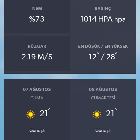
NEM
BASINÇ
%73
1014 HPA
hpa
RÜZGAR
EN DÜŞÜK / EN YÜKSEK
°
°
2.19 M/S
12
/ 28
07 AĞUSTOS
08 AĞUSTOS
CUMA
CUMARTESI
°
°
21
21
Güneşli
Güneşli