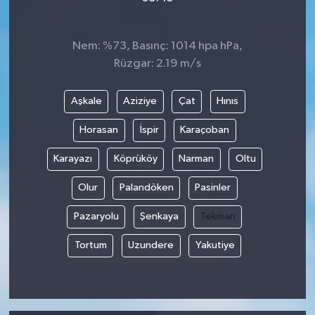
Nem: %73, Basınç: 1014 hpa hPa,
Rüzgar: 2.19 m/s
Aşkale
Aziziye
Çat
Hınıs
Horasan
İspir
Karaçoban
Karayazı
Köprüköy
Narman
Oltu
Olur
Palandöken
Pasinler
Pazaryolu
Şenkaya
Tekman
Tortum
Uzundere
Yakutiye