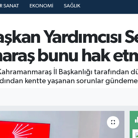
R SANAT
EKONOMİ
SAĞLIK
şkan Yardımcısı Se
raş bunu hak et
Kahramanmaraş İl Başkanlığı tarafından d
dından kentte yaşanan sorunlar gündeme g