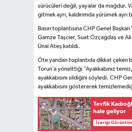
sürücüleri değil, yayalar da mağdur. V
gitmek ayrı, kaldırımda yürümek ayrı b
Basın toplantısına CHP Genel Başkan 
Gamze Taşcıer, Suat Özçağdaş ve Ali
Ünal Ateş katıldı.
Öte yandan toplantıda dikkat çeken bi
Torun’a yönelttiği “Ayakkabınız temiz
ayakkabısını sildiğini söyledi. CHP G
ayakkabısını göstererek temizlemediği
Tevfik Kadıoğ
hale geliyor
İçeriği Görüntül