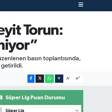
yit Torun:
miyor”
üzenlenen basın toplantısında,
etirildi.
-
+
A
A
Süper Lig Puan Durumu
Süper Lig