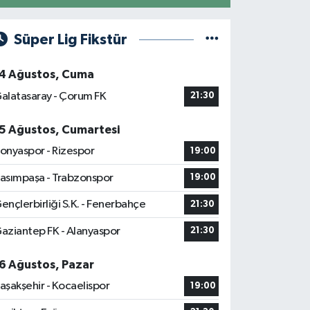
Süper Lig Fikstür
4 Ağustos, Cuma
alatasaray - Çorum FK
21:30
5 Ağustos, Cumartesi
onyaspor - Rizespor
19:00
asımpaşa - Trabzonspor
19:00
ençlerbirliği S.K. - Fenerbahçe
21:30
aziantep FK - Alanyaspor
21:30
6 Ağustos, Pazar
aşakşehir - Kocaelispor
19:00