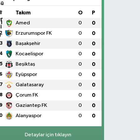
#
Takım
O
P
1
Amed
0
0
2
Erzurumspor FK
0
0
3
Başakşehir
0
0
4
Kocaelispor
0
0
5
Beşiktaş
0
0
6
Eyüpspor
0
0
7
Galatasaray
0
0
8
Çorum FK
0
0
9
Gaziantep FK
0
0
0
Alanyaspor
0
0
Detaylar için tıklayın