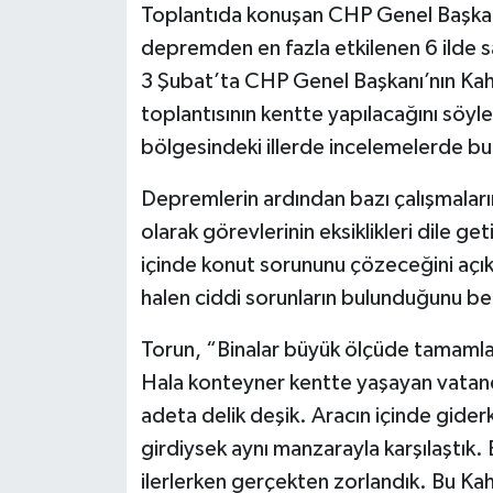
Toplantıda konuşan CHP Genel Başkan 
depremden en fazla etkilenen 6 ilde sa
3 Şubat’ta CHP Genel Başkanı’nın Kah
toplantısının kentte yapılacağını söy
bölgesindeki illerde incelemelerde bul
Depremlerin ardından bazı çalışmaları
olarak görevlerinin eksiklikleri dile ge
içinde konut sorununu çözeceğini açık
halen ciddi sorunların bulunduğunu beli
Torun, “Binalar büyük ölçüde tamaml
Hala konteyner kentte yaşayan vatand
adeta delik deşik. Aracın içinde gid
girdiysek aynı manzarayla karşılaştık.
ilerlerken gerçekten zorlandık. Bu K