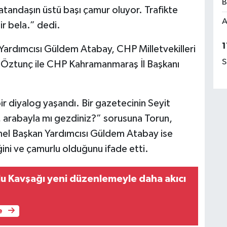
B
atandaşın üstü başı çamur oluyor. Trafikte
A
ir bela.” dedi.
1
Yardımcısı Güldem Atabay, CHP Milletvekilleri
S
 Öztunç ile CHP Kahramanmaraş İl Başkanı
r diyalog yaşandı. Bir gazetecinin Seyit
, arabayla mı gezdiniz?” sorusuna Torun,
enel Başkan Yardımcısı Güldem Atabay ise
ni ve çamurlu olduğunu ifade etti.
lu Kavşağı yeni düzenlemeyle daha akıcı
e