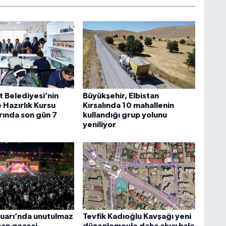
t Belediyesi’nin
Büyükşehir, Elbistan
 Hazırlık Kursu
Kırsalında 10 mahallenin
rında son gün 7
kullandığı grup yolunu
yeniliyor
uarı’nda unutulmaz
Tevfik Kadıoğlu Kavşağı yeni