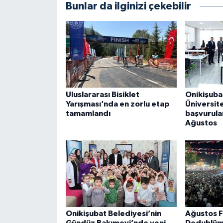
Bunlar da ilginizi çekebilir
Uluslararası Bisiklet
Onikişuba
Yarışması’nda en zorlu etap
Üniversite
tamamlandı
başvurula
Ağustos
Onikişubat Belediyesi’nin
Ağustos F