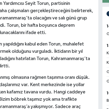
Yardımcısı Seyit Torun, partisinin
ha çalışmaları gerçekleştireceğini belirterek,
ramanmaraş’ta olacağını ve salı günü grup
ledi. Torun, bir hafta boyunca deprem
1
unacaklarını ifade etti.
G
n yapıldığını kabul eden Torun, muhalefet
1
tirmek olduğunu vurguladı. İktidarın bir yıl
K
ladığını hatırlatan Torun, Kahramanmaraş’ta
K
rtti.
G
anmış olmasına rağmen taşınma oranı düşük.
G
aşlarımız var. Kent merkezinde ise yollar
erken kafamız tavana vurdu. Hangi caddeye
1
 Bizim böbrek taşımız yok ama trafikte
B
ahramanmaraş’a yakışmıyor. Sadece araç