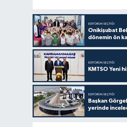
EDITÖRÜN SEÇTIĞI
Onikişubat Be
dönemin ön kay
EDITÖRÜN SEÇTIĞI
KMTSO Yeni hiz
EDITÖRÜN SEÇTIĞI
Başkan Görgel,
yerinde incele