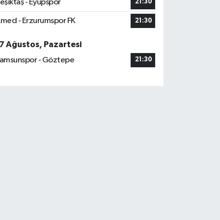
eşiktaş - Eyüpspor
21:30
med - Erzurumspor FK
21:30
7 Ağustos, Pazartesi
amsunspor - Göztepe
21:30