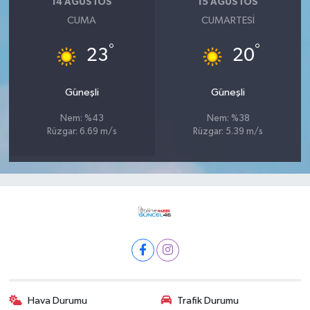
14 AĞUSTOS
15 AĞUSTOS
CUMA
CUMARTESI
°
°
23
20
Güneşli
Güneşli
Nem: %43
Nem: %38
Rüzgar: 6.69 m/s
Rüzgar: 5.39 m/s
Hava Durumu
Trafik Durumu