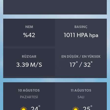
NEM
BASINÇ
%42
1011 HPA
hpa
RÜZGAR
EN DÜŞÜK / EN YÜKSEK
°
°
3.39 M/S
17
/ 32
10 AĞUSTOS
11 AĞUSTOS
PAZARTESI
SALI
°
°
24
25