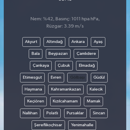
Nem: %42, Basınç: 1011 hpa hPa,
Rüzgar: 3.39 m/s
Akyurt
Altındağ
Ankara
Ayaş
Bala
Beypazarı
Çamlıdere
Çankaya
Çubuk
Elmadağ
Etimesgut
Evren
Gölbaşı
Güdül
Haymana
Kahramankazan
Kalecik
Keçiören
Kızılcahamam
Mamak
Nallıhan
Polatlı
Pursaklar
Sincan
Şereflikoçhisar
Yenimahalle